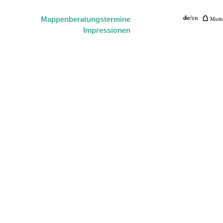
de
/
en
Muthe
Mappenberatungstermine
Impressionen