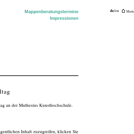
de
/
en
Muthe
Mappenberatungstermine
Impressionen
ltag
tag an der Muthesius Kunsthochschule.
gentlichen Inhalt zuzugreifen, klicken Sie