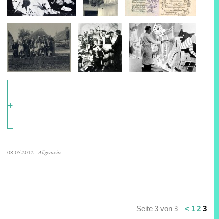
+
08.05.2012
·
Allgemein
Seite 3 von 3
<
1
2
3